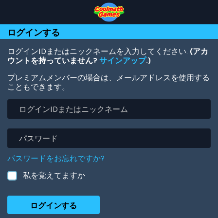
Skip
Skip
Skip
Skip
メ
to
to
to
to
イ
Top
Navigation
Main
Footer
ン
ログインする
of
Content
コ
Page
ン
テ
ログインIDまたはニックネームを入力してください.
(アカ
ン
ウントを持っていません?
サインアップ
.)
ツ
プレミアムメンバーの場合は、メールアドレスを使用する
に
こともできます。
移
動
ロ
グ
イ
ン
パ
ID
ス
ま
ワ
パスワードをお忘れですか?
た
ー
は
ド
私を覚えてますか
ニ
ッ
ク
ネ
ー