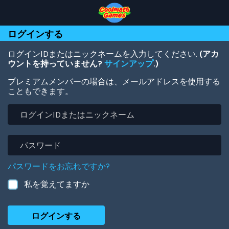
Skip
Skip
Skip
Skip
メ
to
to
to
to
イ
Top
Navigation
Main
Footer
ン
ログインする
of
Content
コ
Page
ン
テ
ログインIDまたはニックネームを入力してください.
(アカ
ン
ウントを持っていません?
サインアップ
.)
ツ
プレミアムメンバーの場合は、メールアドレスを使用する
に
こともできます。
移
動
ロ
グ
イ
ン
パ
ID
ス
ま
ワ
パスワードをお忘れですか?
た
ー
は
ド
私を覚えてますか
ニ
ッ
ク
ネ
ー