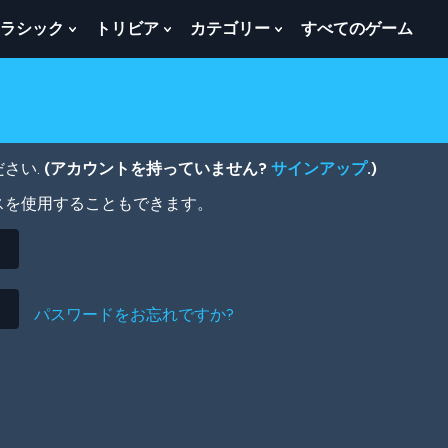
ラシック
トリビア
カテゴリー
すべてのゲーム
w
Show
Show
Show
menu
Submenu
Submenu
Submenu
For
For
For
ク
ト
カ
ラ
リ
テ
シ
ビ
ゴ
ッ
ア
リ
さい.
(アカウントを持っていません?
サインアップ
.)
ク
ー
スを使用することもできます。
パスワードをお忘れですか?