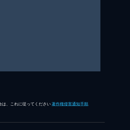
合は、これに従ってください
著作権侵害通知手順
.