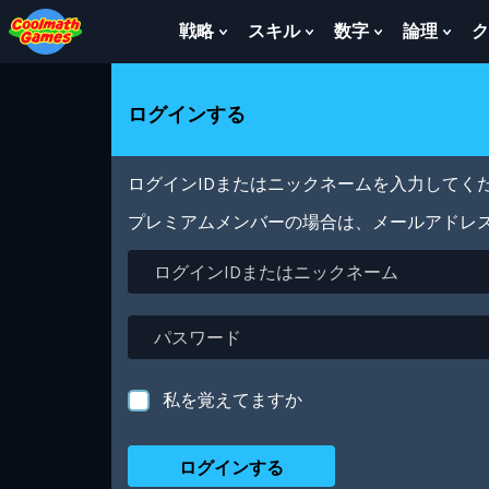
Skip
Skip
Skip
Skip
メ
to
to
to
to
イ
戦略
スキル
数字
論理
ク
Show
Show
Show
Sho
Top
Navigation
Main
Footer
ン
Submenu
Submenu
Submenu
Sub
of
Content
コ
For
For
For
For
Page
ン
戦
ス
数
論
ログインする
テ
略
キ
字
理
ン
ル
ツ
に
ログインIDまたはニックネームを入力してくだ
移
動
プレミアムメンバーの場合は、メールアドレ
ロ
グ
イ
ン
パ
ID
ス
ま
ワ
た
ー
私を覚えてますか
は
ド
ニ
ッ
ク
ネ