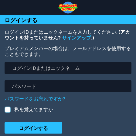
Skip
Skip
Skip
Skip
メ
to
to
to
to
イ
Top
Navigation
Main
Footer
ン
ログインする
of
Content
コ
Page
ン
テ
ログインIDまたはニックネームを入力してください.
(アカ
ン
ウントを持っていません?
サインアップ
.)
ツ
プレミアムメンバーの場合は、メールアドレスを使用する
に
こともできます。
移
動
ロ
グ
イ
ン
パ
ID
ス
ま
ワ
パスワードをお忘れですか?
た
ー
は
ド
私を覚えてますか
ニ
ッ
ク
ネ
ー