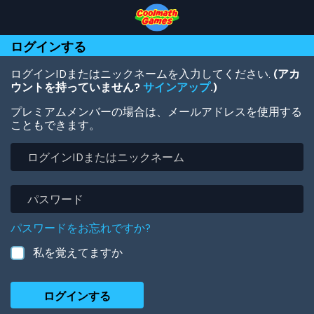
Skip
Skip
Skip
Skip
メ
to
to
to
to
イ
Top
Navigation
Main
Footer
ン
ログインする
of
Content
コ
Page
ン
テ
ログインIDまたはニックネームを入力してください.
(アカ
ン
ウントを持っていません?
サインアップ
.)
ツ
プレミアムメンバーの場合は、メールアドレスを使用する
に
こともできます。
移
動
ロ
グ
イ
ン
パ
ID
ス
ま
ワ
パスワードをお忘れですか?
た
ー
は
ド
私を覚えてますか
ニ
ッ
ク
ネ
ー