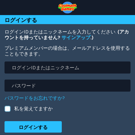
Skip
Skip
Skip
Skip
メ
to
to
to
to
イ
Top
Navigation
Main
Footer
ン
ログインする
of
Content
コ
Page
ン
テ
ログインIDまたはニックネームを入力してください.
(アカ
ン
ウントを持っていません?
サインアップ
.)
ツ
プレミアムメンバーの場合は、メールアドレスを使用する
に
こともできます。
移
動
ロ
グ
イ
ン
パ
ID
ス
ま
ワ
パスワードをお忘れですか?
た
ー
は
ド
私を覚えてますか
ニ
ッ
ク
ネ
ー