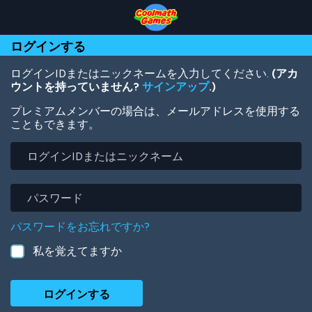
Skip
Skip
Skip
Skip
メ
to
to
to
to
イ
Top
Navigation
Main
Footer
ン
ログインする
of
Content
コ
Page
ン
テ
ログインIDまたはニックネームを入力してください.
(アカ
ン
ウントを持っていません?
サインアップ
.)
ツ
プレミアムメンバーの場合は、メールアドレスを使用する
に
こともできます。
移
動
ロ
グ
イ
ン
パ
ID
ス
ま
ワ
パスワードをお忘れですか?
た
ー
は
ド
私を覚えてますか
ニ
ッ
ク
ネ
ー