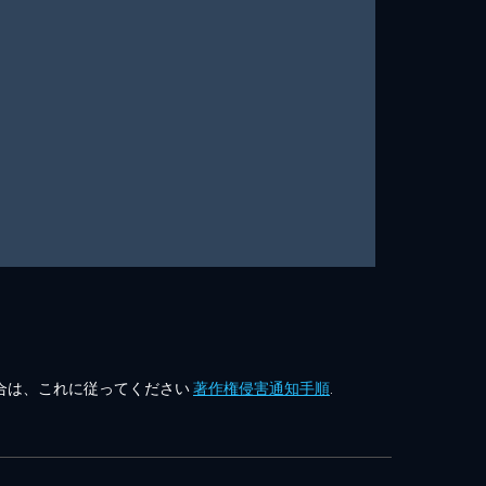
合は、これに従ってください
著作権侵害通知手順
.