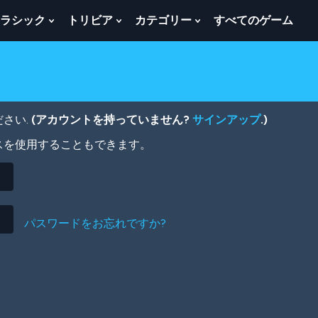
ラシック
トリビア
カテゴリー
すべてのゲーム
w
Show
Show
Show
menu
Submenu
Submenu
Submenu
For
For
For
ク
ト
カ
ラ
リ
テ
シ
ビ
ゴ
ッ
ア
リ
さい.
(アカウントを持っていません?
サインアップ
.)
ク
ー
スを使用することもできます。
パスワードをお忘れですか?