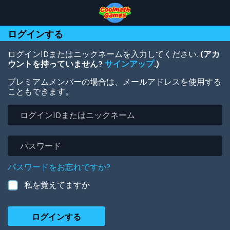
Skip
Skip
Skip
Skip
メ
to
to
to
to
イ
Top
Navigation
Main
Footer
ン
ログインする
of
Content
コ
Page
ン
テ
ログインIDまたはニックネームを入力してください.
(アカ
ン
ウントを持っていません?
サインアップ
.)
ツ
プレミアムメンバーの場合は、メールアドレスを使用する
に
こともできます。
移
動
ロ
グ
イ
ン
パ
ID
ス
ま
ワ
パスワードをお忘れですか?
た
ー
は
ド
私を覚えてますか
ニ
ッ
ク
ネ
ー