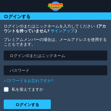
Skip
Skip
Skip
Skip
メ
to
to
to
to
イ
Top
Navigation
Main
Footer
ン
ログインする
of
Content
コ
Page
ン
テ
ログインIDまたはニックネームを入力してください.
(アカ
ン
ウントを持っていません?
サインアップ
.)
ツ
プレミアムメンバーの場合は、メールアドレスを使用する
に
こともできます。
移
動
ロ
グ
イ
ン
パ
ID
ス
ま
ワ
パスワードをお忘れですか?
た
ー
は
ド
私を覚えてますか
ニ
ッ
ク
ネ
ー