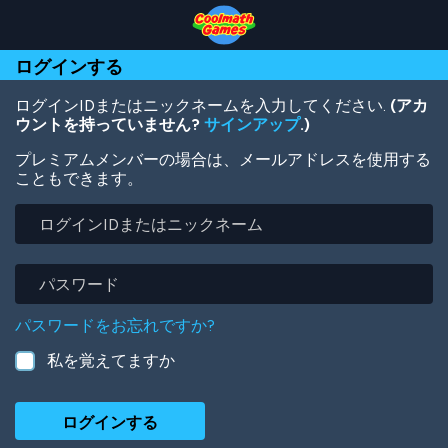
Skip
Skip
Skip
Skip
メ
to
to
to
to
イ
Top
Navigation
Main
Footer
ン
ログインする
of
Content
コ
Page
ン
テ
ログインIDまたはニックネームを入力してください.
(アカ
ン
ウントを持っていません?
サインアップ
.)
ツ
プレミアムメンバーの場合は、メールアドレスを使用する
に
こともできます。
移
動
ロ
グ
イ
ン
パ
ID
ス
ま
ワ
パスワードをお忘れですか?
た
ー
は
ド
私を覚えてますか
ニ
ッ
ク
ネ
ー