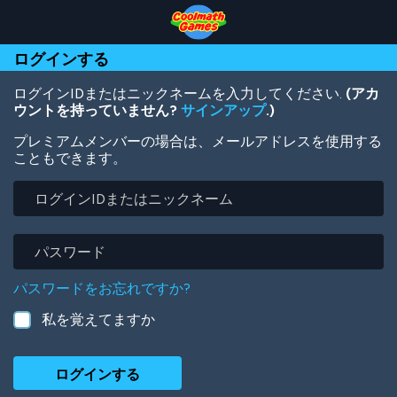
Skip
Skip
Skip
Skip
メ
to
to
to
to
イ
Top
Navigation
Main
Footer
ン
ログインする
of
Content
コ
Page
ン
テ
ログインIDまたはニックネームを入力してください.
(アカ
ン
ウントを持っていません?
サインアップ
.)
ツ
プレミアムメンバーの場合は、メールアドレスを使用する
に
こともできます。
移
動
ロ
グ
イ
ン
パ
ID
ス
ま
ワ
パスワードをお忘れですか?
た
ー
は
ド
私を覚えてますか
ニ
ッ
ク
ネ
ー