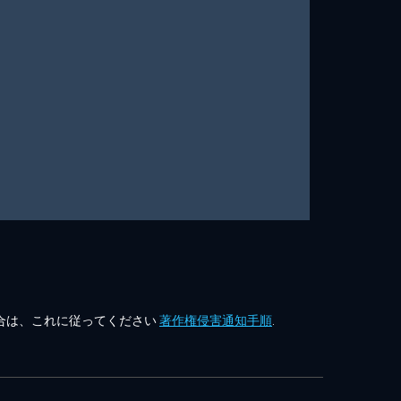
合は、これに従ってください
著作権侵害通知手順
.