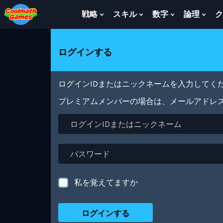
Skip
Skip
Skip
Skip
メ
to
to
to
to
イ
戦略
スキル
数字
論理
ク
Show
Show
Show
Sho
Top
Navigation
Main
Footer
ン
Submenu
Submenu
Submenu
Sub
of
Content
コ
For
For
For
For
Page
ン
戦
ス
数
論
ログインする
テ
略
キ
字
理
ン
ル
ツ
に
ログインIDまたはニックネームを入力してくだ
移
動
プレミアムメンバーの場合は、メールアドレ
ロ
グ
イ
ン
パ
ID
ス
ま
ワ
た
ー
私を覚えてますか
は
ド
ニ
ッ
ク
ネ