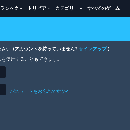
ラシック
トリビア
カテゴリー
すべてのゲーム
w
Show
Show
Show
menu
Submenu
Submenu
Submenu
For
For
For
ク
ト
カ
ラ
リ
テ
シ
ビ
ゴ
ッ
ア
リ
さい.
(アカウントを持っていません?
サインアップ
.)
ク
ー
スを使用することもできます。
パスワードをお忘れですか?