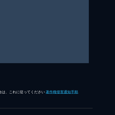
合は、これに従ってください
著作権侵害通知手順
.