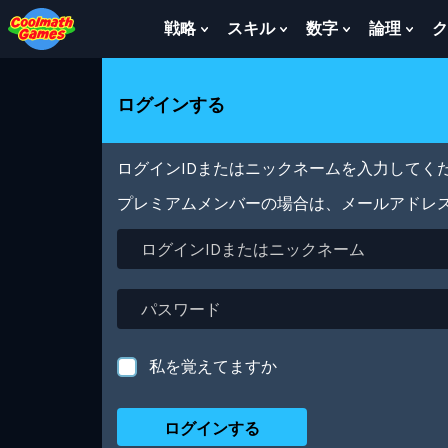
Skip
Skip
Skip
Skip
メ
to
to
to
to
イ
戦略
スキル
数字
論理
ク
Show
Show
Show
Sho
Top
Navigation
Main
Footer
ン
Submenu
Submenu
Submenu
Sub
of
Content
コ
For
For
For
For
Page
ン
戦
ス
数
論
ログインする
テ
略
キ
字
理
ン
ル
ツ
に
ログインIDまたはニックネームを入力してくだ
移
動
プレミアムメンバーの場合は、メールアドレ
ロ
グ
イ
ン
パ
ID
ス
ま
ワ
た
ー
私を覚えてますか
は
ド
ニ
ッ
ク
ネ