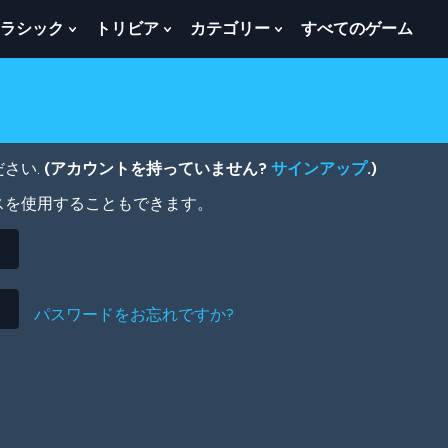
ラシック
トリビア
カテゴリー
すべてのゲーム
w
Show
Show
Show
menu
Submenu
Submenu
Submenu
For
For
For
ク
ト
カ
ラ
リ
テ
シ
ビ
ゴ
ッ
ア
リ
さい.
(アカウントを持っていません?
サインアップ
.)
ク
ー
スを使用することもできます。
パスワードをお忘れですか?