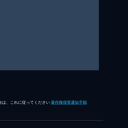
合は、これに従ってください
著作権侵害通知手順
.