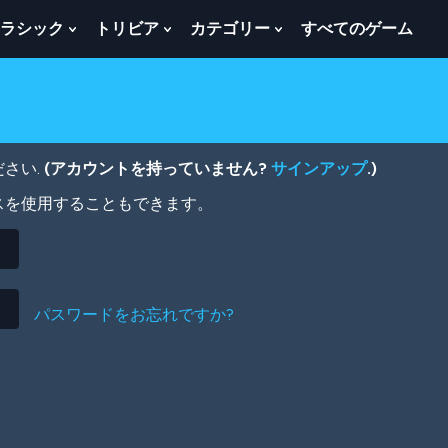
ラシック
トリビア
カテゴリー
すべてのゲーム
w
Show
Show
Show
menu
Submenu
Submenu
Submenu
For
For
For
ク
ト
カ
ラ
リ
テ
シ
ビ
ゴ
ッ
ア
リ
さい.
(アカウントを持っていません?
サインアップ
.)
ク
ー
スを使用することもできます。
パスワードをお忘れですか?