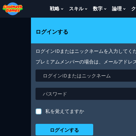
Skip
Skip
Skip
Skip
メ
to
to
to
to
イ
戦略
スキル
数字
論理
ク
Show
Show
Show
Sho
Top
Navigation
Main
Footer
ン
Submenu
Submenu
Submenu
Sub
of
Content
コ
For
For
For
For
Page
ン
戦
ス
数
論
ログインする
テ
略
キ
字
理
ン
ル
ツ
に
ログインIDまたはニックネームを入力してくだ
移
動
プレミアムメンバーの場合は、メールアドレ
ロ
グ
イ
ン
パ
ID
ス
ま
ワ
た
ー
私を覚えてますか
は
ド
ニ
ッ
ク
ネ