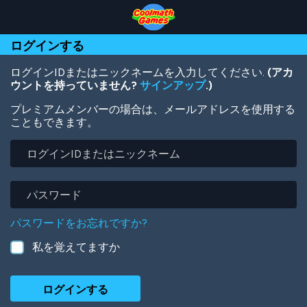
Skip
Skip
Skip
Skip
メ
to
to
to
to
イ
Top
Navigation
Main
Footer
ン
ログインする
of
Content
コ
Page
ン
テ
ログインIDまたはニックネームを入力してください.
(アカ
ン
ウントを持っていません?
サインアップ
.)
ツ
プレミアムメンバーの場合は、メールアドレスを使用する
に
こともできます。
移
動
ロ
グ
イ
ン
パ
ID
ス
ま
ワ
パスワードをお忘れですか?
た
ー
は
ド
私を覚えてますか
ニ
ッ
ク
ネ
ー