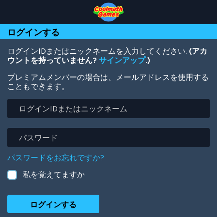
Skip
Skip
Skip
Skip
メ
to
to
to
to
イ
Top
Navigation
Main
Footer
ン
ログインする
of
Content
コ
Page
ン
テ
ログインIDまたはニックネームを入力してください.
(アカ
ン
ウントを持っていません?
サインアップ
.)
ツ
プレミアムメンバーの場合は、メールアドレスを使用する
に
こともできます。
移
動
ロ
グ
イ
ン
パ
ID
ス
ま
ワ
パスワードをお忘れですか?
た
ー
は
ド
私を覚えてますか
ニ
ッ
ク
ネ
ー