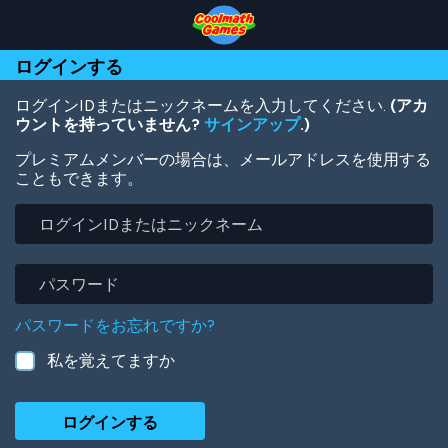
Skip
Skip
Skip
Skip
メ
to
to
to
to
イ
Top
Navigation
Main
Footer
ン
ログインする
of
Content
コ
Page
ン
テ
ログインIDまたはニックネームを入力してください.
(アカ
ン
ウントを持っていません?
サインアップ
.)
ツ
プレミアムメンバーの場合は、メールアドレスを使用する
に
こともできます。
移
動
ロ
グ
イ
ン
パ
ID
ス
ま
ワ
パスワードをお忘れですか?
た
ー
は
ド
私を覚えてますか
ニ
ッ
ク
ネ
ー