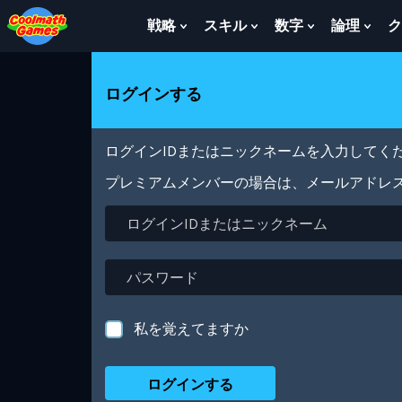
Skip
Skip
Skip
Skip
メ
to
to
to
to
イ
戦略
スキル
数字
論理
ク
Show
Show
Show
Sho
Top
Navigation
Main
Footer
ン
Submenu
Submenu
Submenu
Sub
of
Content
コ
For
For
For
For
Page
ン
戦
ス
数
論
ログインする
テ
略
キ
字
理
ン
ル
ツ
に
ログインIDまたはニックネームを入力してくだ
移
動
プレミアムメンバーの場合は、メールアドレ
ロ
グ
イ
ン
パ
ID
ス
ま
ワ
た
ー
私を覚えてますか
は
ド
ニ
ッ
ク
ネ