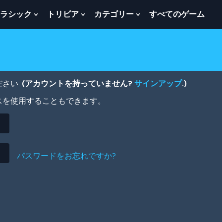
ラシック
トリビア
カテゴリー
すべてのゲーム
w
Show
Show
Show
menu
Submenu
Submenu
Submenu
For
For
For
ク
ト
カ
ラ
リ
テ
シ
ビ
ゴ
ッ
ア
リ
さい.
(アカウントを持っていません?
サインアップ
.)
ク
ー
スを使用することもできます。
パスワードをお忘れですか?