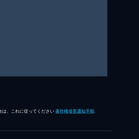
合は、これに従ってください
著作権侵害通知手順
.