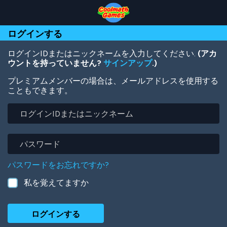
Skip
Skip
Skip
Skip
メ
to
to
to
to
イ
Top
Navigation
Main
Footer
ン
ログインする
of
Content
コ
Page
ン
テ
ログインIDまたはニックネームを入力してください.
(アカ
ン
ウントを持っていません?
サインアップ
.)
ツ
プレミアムメンバーの場合は、メールアドレスを使用する
に
こともできます。
移
動
ロ
グ
イ
ン
パ
ID
ス
ま
ワ
パスワードをお忘れですか?
た
ー
は
ド
私を覚えてますか
ニ
ッ
ク
ネ
ー