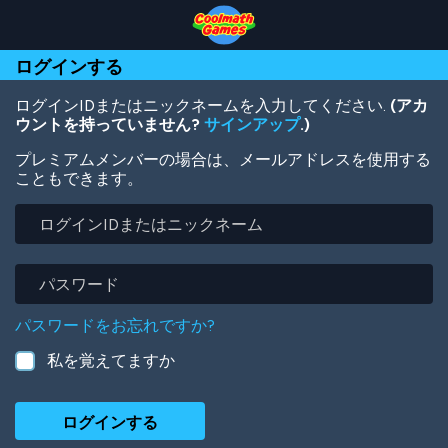
Skip
Skip
Skip
Skip
メ
to
to
to
to
イ
Top
Navigation
Main
Footer
ン
ログインする
of
Content
コ
Page
ン
テ
ログインIDまたはニックネームを入力してください.
(アカ
ン
ウントを持っていません?
サインアップ
.)
ツ
プレミアムメンバーの場合は、メールアドレスを使用する
に
こともできます。
移
動
ロ
グ
イ
ン
パ
ID
ス
ま
ワ
パスワードをお忘れですか?
た
ー
は
ド
私を覚えてますか
ニ
ッ
ク
ネ
ー