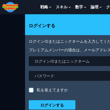
Skip
Skip
Skip
Skip
メ
to
to
to
to
イ
戦略
スキル
数字
論理
ク
Show
Show
Show
Sho
Top
Navigation
Main
Footer
ン
Submenu
Submenu
Submenu
Sub
of
Content
コ
For
For
For
For
Page
ン
戦
ス
数
論
ログインする
テ
略
キ
字
理
ン
ル
ツ
に
ログインIDまたはニックネームを入力してくだ
移
動
プレミアムメンバーの場合は、メールアドレ
ロ
グ
イ
ン
パ
ID
ス
ま
ワ
た
ー
私を覚えてますか
は
ド
ニ
ッ
ク
ネ