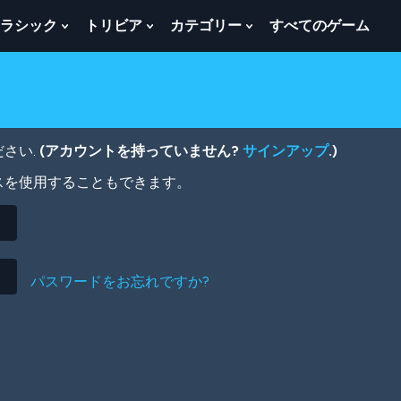
ラシック
トリビア
カテゴリー
すべてのゲーム
w
Show
Show
Show
menu
Submenu
Submenu
Submenu
For
For
For
ク
ト
カ
ラ
リ
テ
シ
ビ
ゴ
ッ
ア
リ
さい.
(アカウントを持っていません?
サインアップ
.)
ク
ー
スを使用することもできます。
パスワードをお忘れですか?