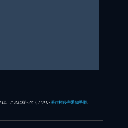
合は、これに従ってください
著作権侵害通知手順
.