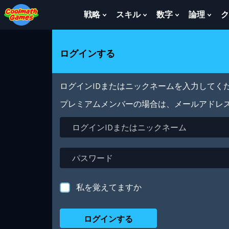
Skip
Skip
Skip
Skip
メ
to
to
to
to
イ
戦略
スキル
数字
論理
ク
Show
Show
Show
Sho
Top
Navigation
Main
Footer
ン
Submenu
Submenu
Submenu
Sub
of
Content
コ
For
For
For
For
Page
ン
戦
ス
数
論
ログインする
テ
略
キ
字
理
ン
ル
ツ
に
ログインIDまたはニックネームを入力してくだ
移
動
プレミアムメンバーの場合は、メールアドレ
ロ
グ
イ
ン
パ
ID
ス
ま
ワ
た
ー
私を覚えてますか
は
ド
ニ
ッ
ク
ネ