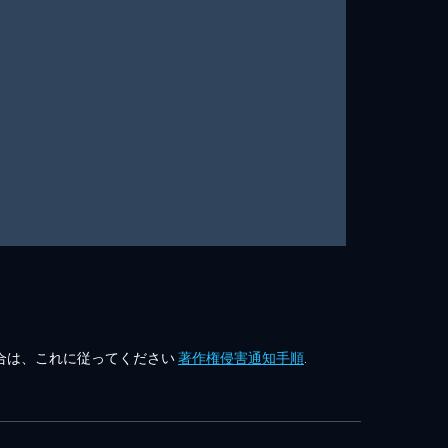
合は、これに従ってください
著作権侵害通知手順
.