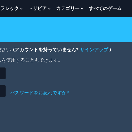
ラシック
トリビア
カテゴリー
すべてのゲーム
w
Show
Show
Show
menu
Submenu
Submenu
Submenu
For
For
For
ク
ト
カ
ラ
リ
テ
シ
ビ
ゴ
ッ
ア
リ
さい.
(アカウントを持っていません?
サインアップ
.)
ク
ー
スを使用することもできます。
パスワードをお忘れですか?