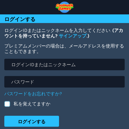
Skip
Skip
Skip
Skip
メ
to
to
to
to
イ
Top
Navigation
Main
Footer
ン
ログインする
of
Content
コ
Page
ン
テ
ログインIDまたはニックネームを入力してください.
(アカ
ン
ウントを持っていません?
サインアップ
.)
ツ
プレミアムメンバーの場合は、メールアドレスを使用する
に
こともできます。
移
動
ロ
グ
イ
ン
パ
ID
ス
ま
ワ
パスワードをお忘れですか?
た
ー
は
ド
私を覚えてますか
ニ
ッ
ク
ネ
ー