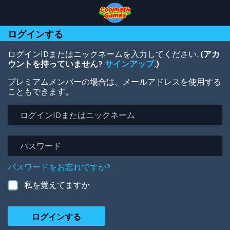
Skip
Skip
Skip
Skip
メ
to
to
to
to
イ
Top
Navigation
Main
Footer
ン
ログインする
of
Content
コ
Page
ン
テ
ログインIDまたはニックネームを入力してください.
(アカ
ン
ウントを持っていません?
サインアップ
.)
ツ
プレミアムメンバーの場合は、メールアドレスを使用する
に
こともできます。
移
動
ロ
グ
イ
ン
パ
ID
ス
ま
ワ
パスワードをお忘れですか?
た
ー
は
ド
私を覚えてますか
ニ
ッ
ク
ネ
ー