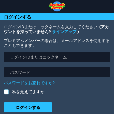
Skip
Skip
Skip
Skip
メ
to
to
to
to
イ
Top
Navigation
Main
Footer
ン
ログインする
of
Content
コ
Page
ン
テ
ログインIDまたはニックネームを入力してください.
(アカ
ン
ウントを持っていません?
サインアップ
.)
ツ
プレミアムメンバーの場合は、メールアドレスを使用する
に
こともできます。
移
動
ロ
グ
イ
ン
パ
ID
ス
ま
ワ
パスワードをお忘れですか?
た
ー
は
ド
私を覚えてますか
ニ
ッ
ク
ネ
ー