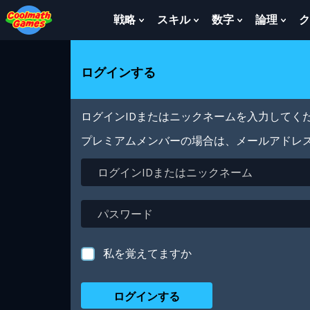
Skip
Skip
Skip
Skip
メ
to
to
to
to
イ
戦略
スキル
数字
論理
ク
Show
Show
Show
Sho
Top
Navigation
Main
Footer
ン
Submenu
Submenu
Submenu
Sub
of
Content
コ
For
For
For
For
Page
ン
戦
ス
数
論
ログインする
テ
略
キ
字
理
ン
ル
ツ
に
ログインIDまたはニックネームを入力してくだ
移
動
プレミアムメンバーの場合は、メールアドレ
ロ
グ
イ
ン
パ
ID
ス
ま
ワ
た
ー
私を覚えてますか
は
ド
ニ
ッ
ク
ネ