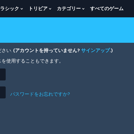
ラシック
トリビア
カテゴリー
すべてのゲーム
w
Show
Show
Show
menu
Submenu
Submenu
Submenu
For
For
For
ク
ト
カ
ラ
リ
テ
シ
ビ
ゴ
ッ
ア
リ
さい.
(アカウントを持っていません?
サインアップ
.)
ク
ー
スを使用することもできます。
パスワードをお忘れですか?