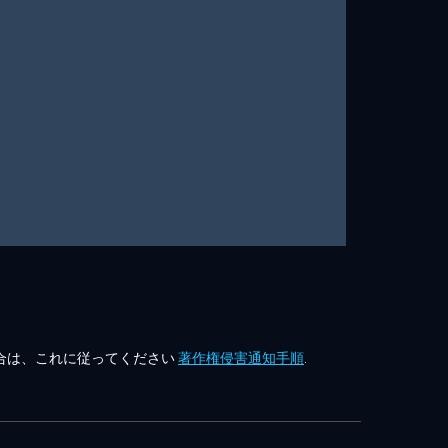
合は、これに従ってください
著作権侵害通知手順
.