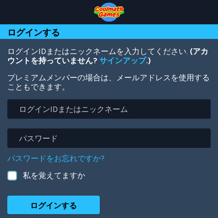
Skip
Skip
Skip
Skip
メ
to
to
to
to
イ
Top
Navigation
Main
Footer
ン
ログインする
of
Content
コ
Page
ン
テ
ログインIDまたはニックネームを入力してください.
(アカ
ン
ウントを持っていません?
サインアップ
.)
ツ
プレミアムメンバーの場合は、メールアドレスを使用する
に
こともできます。
移
動
ロ
グ
イ
ン
パ
ID
ス
ま
ワ
パスワードをお忘れですか?
た
ー
は
ド
私を覚えてますか
ニ
ッ
ク
ネ
ー