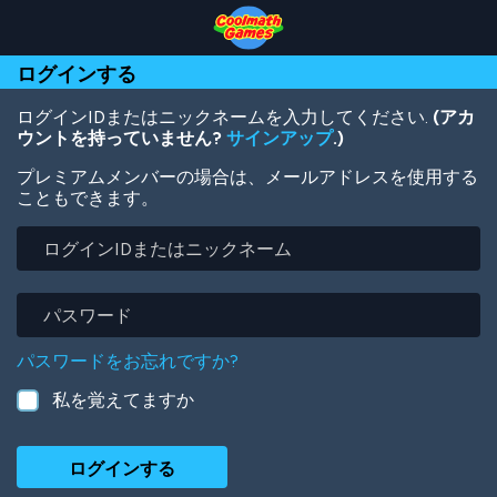
Skip
Skip
Skip
Skip
メ
to
to
to
to
イ
Top
Navigation
Main
Footer
ン
ログインする
of
Content
コ
Page
ン
テ
ログインIDまたはニックネームを入力してください.
(アカ
ン
ウントを持っていません?
サインアップ
.)
ツ
プレミアムメンバーの場合は、メールアドレスを使用する
に
こともできます。
移
動
ロ
グ
イ
ン
パ
ID
ス
ま
ワ
パスワードをお忘れですか?
た
ー
は
ド
私を覚えてますか
ニ
ッ
ク
ネ
ー