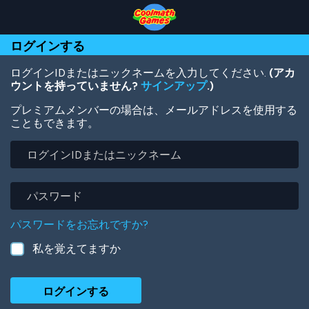
Skip
Skip
Skip
Skip
メ
to
to
to
to
イ
Top
Navigation
Main
Footer
ン
ログインする
of
Content
コ
Page
ン
テ
ログインIDまたはニックネームを入力してください.
(アカ
ン
ウントを持っていません?
サインアップ
.)
ツ
プレミアムメンバーの場合は、メールアドレスを使用する
に
こともできます。
移
動
ロ
グ
イ
ン
パ
ID
ス
ま
ワ
パスワードをお忘れですか?
た
ー
は
ド
私を覚えてますか
ニ
ッ
ク
ネ
ー