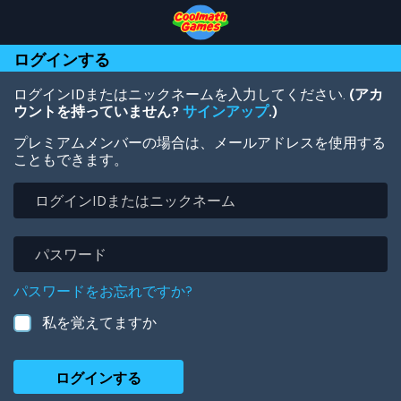
Skip
Skip
Skip
Skip
メ
to
to
to
to
イ
Top
Navigation
Main
Footer
ン
ログインする
of
Content
コ
Page
ン
テ
ログインIDまたはニックネームを入力してください.
(アカ
ン
ウントを持っていません?
サインアップ
.)
ツ
プレミアムメンバーの場合は、メールアドレスを使用する
に
こともできます。
移
動
ロ
グ
イ
ン
パ
ID
ス
ま
ワ
パスワードをお忘れですか?
た
ー
は
ド
私を覚えてますか
ニ
ッ
ク
ネ
ー