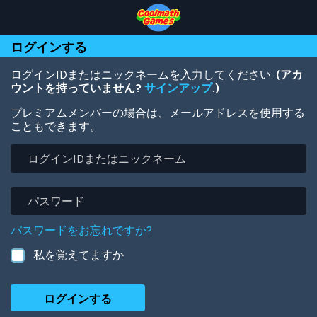
Skip
Skip
Skip
Skip
メ
to
to
to
to
イ
Top
Navigation
Main
Footer
ン
ログインする
of
Content
コ
Page
ン
テ
ログインIDまたはニックネームを入力してください.
(アカ
ン
ウントを持っていません?
サインアップ
.)
ツ
プレミアムメンバーの場合は、メールアドレスを使用する
に
こともできます。
移
動
ロ
グ
イ
ン
パ
ID
ス
ま
ワ
パスワードをお忘れですか?
た
ー
は
ド
私を覚えてますか
ニ
ッ
ク
ネ
ー