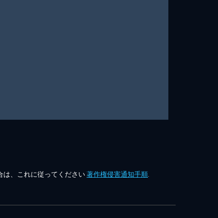
合は、これに従ってください
著作権侵害通知手順
.