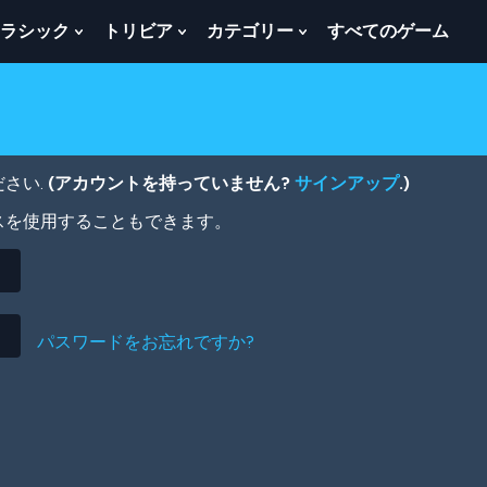
ラシック
トリビア
カテゴリー
すべてのゲーム
w
Show
Show
Show
menu
Submenu
Submenu
Submenu
For
For
For
ク
ト
カ
ラ
リ
テ
シ
ビ
ゴ
ッ
ア
リ
さい.
(アカウントを持っていません?
サインアップ
.)
ク
ー
スを使用することもできます。
パスワードをお忘れですか?