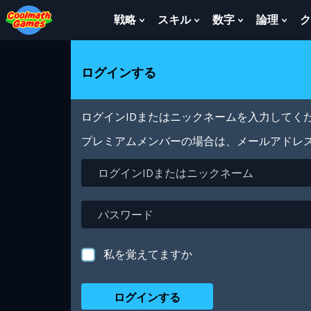
Skip
Skip
Skip
Skip
メ
to
to
to
to
イ
戦略
スキル
数字
論理
ク
Show
Show
Show
Sho
Top
Navigation
Main
Footer
ン
Submenu
Submenu
Submenu
Sub
of
Content
コ
For
For
For
For
Page
ン
戦
ス
数
論
ログインする
テ
略
キ
字
理
ン
ル
ツ
に
ログインIDまたはニックネームを入力してくだ
移
動
プレミアムメンバーの場合は、メールアドレ
ロ
グ
イ
ン
パ
ID
ス
ま
ワ
た
ー
私を覚えてますか
は
ド
ニ
ッ
ク
ネ