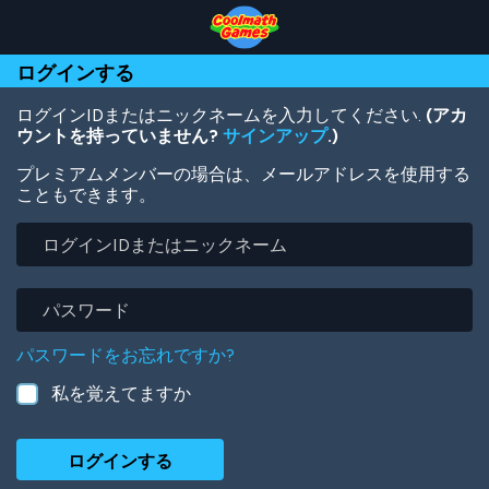
Skip
Skip
Skip
Skip
メ
to
to
to
to
イ
Top
Navigation
Main
Footer
ン
ログインする
of
Content
コ
Page
ン
テ
ログインIDまたはニックネームを入力してください.
(アカ
ン
ウントを持っていません?
サインアップ
.)
ツ
プレミアムメンバーの場合は、メールアドレスを使用する
に
こともできます。
移
動
ロ
グ
イ
ン
パ
ID
ス
ま
ワ
パスワードをお忘れですか?
た
ー
は
ド
私を覚えてますか
ニ
ッ
ク
ネ
ー