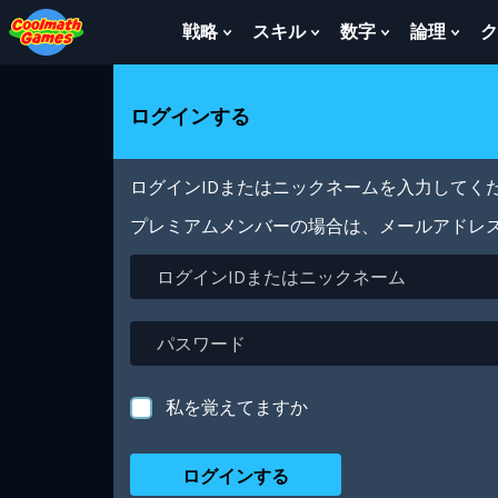
Skip
Skip
Skip
Skip
メ
to
to
to
to
イ
戦略
スキル
数字
論理
ク
Show
Show
Show
Sho
Top
Navigation
Main
Footer
ン
Submenu
Submenu
Submenu
Sub
of
Content
コ
For
For
For
For
Page
ン
戦
ス
数
論
ログインする
テ
略
キ
字
理
ン
ル
ツ
に
ログインIDまたはニックネームを入力してくだ
移
動
プレミアムメンバーの場合は、メールアドレ
ロ
グ
イ
ン
パ
ID
ス
ま
ワ
た
ー
私を覚えてますか
は
ド
ニ
ッ
ク
ネ