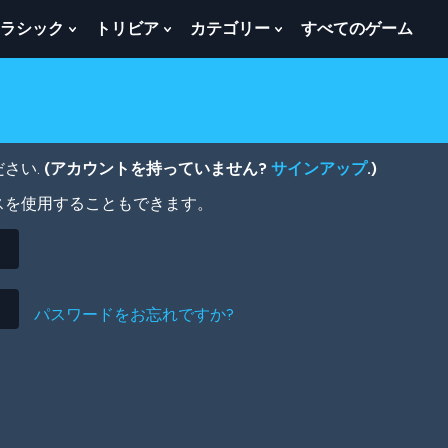
ラシック
トリビア
カテゴリー
すべてのゲーム
w
Show
Show
Show
menu
Submenu
Submenu
Submenu
For
For
For
ク
ト
カ
ラ
リ
テ
シ
ビ
ゴ
ッ
ア
リ
さい.
(アカウントを持っていません?
サインアップ
.)
ク
ー
スを使用することもできます。
パスワードをお忘れですか?