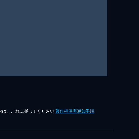
合は、これに従ってください
著作権侵害通知手順
.