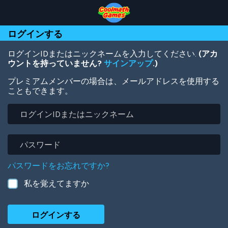
Skip
Skip
Skip
Skip
メ
to
to
to
to
イ
Top
Navigation
Main
Footer
ン
ログインする
of
Content
コ
Page
ン
テ
ログインIDまたはニックネームを入力してください.
(アカ
ン
ウントを持っていません?
サインアップ
.)
ツ
プレミアムメンバーの場合は、メールアドレスを使用する
に
こともできます。
移
動
ロ
グ
イ
ン
パ
ID
ス
ま
ワ
パスワードをお忘れですか?
た
ー
は
ド
私を覚えてますか
ニ
ッ
ク
ネ
ー