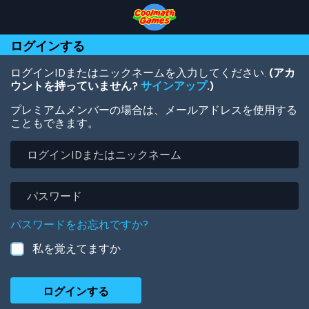
Skip
Skip
Skip
Skip
メ
to
to
to
to
イ
Top
Navigation
Main
Footer
ン
ログインする
of
Content
コ
Page
ン
テ
ログインIDまたはニックネームを入力してください.
(アカ
ン
ウントを持っていません?
サインアップ
.)
ツ
プレミアムメンバーの場合は、メールアドレスを使用する
に
こともできます。
移
動
ロ
グ
イ
ン
パ
ID
ス
ま
ワ
パスワードをお忘れですか?
た
ー
は
ド
私を覚えてますか
ニ
ッ
ク
ネ
ー