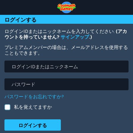
Skip
Skip
Skip
Skip
メ
to
to
to
to
イ
Top
Navigation
Main
Footer
ン
ログインする
of
Content
コ
Page
ン
テ
ログインIDまたはニックネームを入力してください.
(アカ
ン
ウントを持っていません?
サインアップ
.)
ツ
プレミアムメンバーの場合は、メールアドレスを使用する
に
こともできます。
移
動
ロ
グ
イ
ン
パ
ID
ス
ま
ワ
パスワードをお忘れですか?
た
ー
は
ド
私を覚えてますか
ニ
ッ
ク
ネ
ー