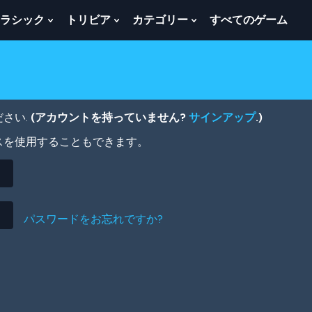
ラシック
トリビア
カテゴリー
すべてのゲーム
w
Show
Show
Show
menu
Submenu
Submenu
Submenu
For
For
For
ク
ト
カ
ラ
リ
テ
シ
ビ
ゴ
ッ
ア
リ
さい.
(アカウントを持っていません?
サインアップ
.)
ク
ー
スを使用することもできます。
パスワードをお忘れですか?