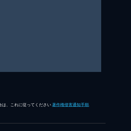
合は、これに従ってください
著作権侵害通知手順
.