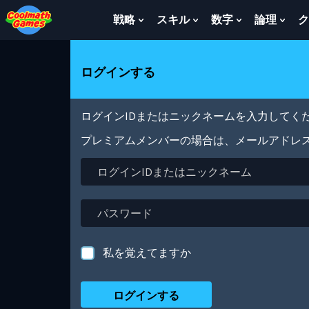
Skip
Skip
Skip
Skip
メ
to
to
to
to
イ
戦略
スキル
数字
論理
ク
Show
Show
Show
Sho
Top
Navigation
Main
Footer
ン
Submenu
Submenu
Submenu
Sub
of
Content
コ
For
For
For
For
Page
ン
戦
ス
数
論
ログインする
テ
略
キ
字
理
ン
ル
ツ
に
ログインIDまたはニックネームを入力してくだ
移
動
プレミアムメンバーの場合は、メールアドレ
ロ
グ
イ
ン
パ
ID
ス
ま
ワ
た
ー
私を覚えてますか
は
ド
ニ
ッ
ク
ネ