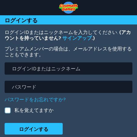
Skip
Skip
Skip
Skip
メ
to
to
to
to
イ
Top
Navigation
Main
Footer
ン
ログインする
of
Content
コ
Page
ン
テ
ログインIDまたはニックネームを入力してください.
(アカ
ン
ウントを持っていません?
サインアップ
.)
ツ
プレミアムメンバーの場合は、メールアドレスを使用する
に
こともできます。
移
動
ロ
グ
イ
ン
パ
ID
ス
ま
ワ
パスワードをお忘れですか?
た
ー
は
ド
私を覚えてますか
ニ
ッ
ク
ネ
ー