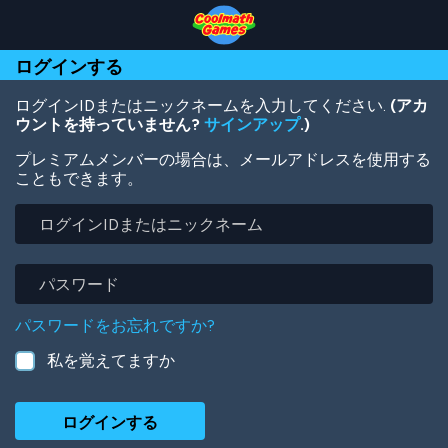
Skip
Skip
Skip
Skip
メ
to
to
to
to
イ
Top
Navigation
Main
Footer
ン
ログインする
of
Content
コ
Page
ン
テ
ログインIDまたはニックネームを入力してください.
(アカ
ン
ウントを持っていません?
サインアップ
.)
ツ
プレミアムメンバーの場合は、メールアドレスを使用する
に
こともできます。
移
動
ロ
グ
イ
ン
パ
ID
ス
ま
ワ
パスワードをお忘れですか?
た
ー
は
ド
私を覚えてますか
ニ
ッ
ク
ネ
ー