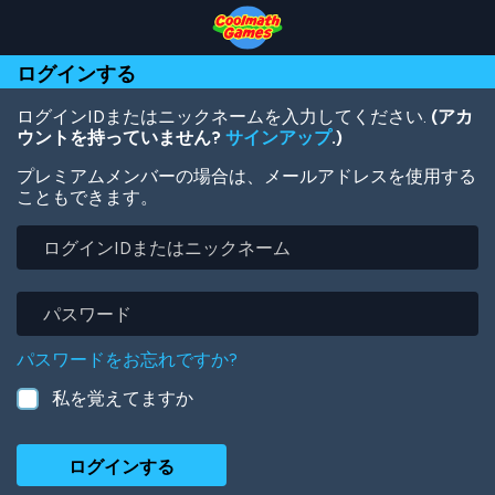
Skip
Skip
Skip
Skip
メ
to
to
to
to
イ
Top
Navigation
Main
Footer
ン
ログインする
of
Content
コ
Page
ン
テ
ログインIDまたはニックネームを入力してください.
(アカ
ン
ウントを持っていません?
サインアップ
.)
ツ
プレミアムメンバーの場合は、メールアドレスを使用する
に
こともできます。
移
動
ロ
グ
イ
ン
パ
ID
ス
ま
ワ
パスワードをお忘れですか?
た
ー
は
ド
私を覚えてますか
ニ
ッ
ク
ネ
ー