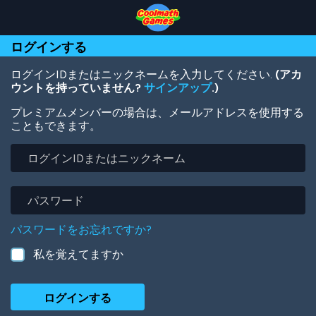
Skip
Skip
Skip
Skip
メ
to
to
to
to
イ
Top
Navigation
Main
Footer
ン
ログインする
of
Content
コ
Page
ン
テ
ログインIDまたはニックネームを入力してください.
(アカ
ン
ウントを持っていません?
サインアップ
.)
ツ
プレミアムメンバーの場合は、メールアドレスを使用する
に
こともできます。
移
動
ロ
グ
イ
ン
パ
ID
ス
ま
ワ
パスワードをお忘れですか?
た
ー
は
ド
私を覚えてますか
ニ
ッ
ク
ネ
ー