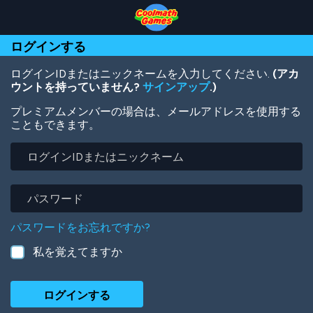
Skip
Skip
Skip
Skip
メ
to
to
to
to
イ
Top
Navigation
Main
Footer
ン
ログインする
of
Content
コ
Page
ン
テ
ログインIDまたはニックネームを入力してください.
(アカ
ン
ウントを持っていません?
サインアップ
.)
ツ
プレミアムメンバーの場合は、メールアドレスを使用する
に
こともできます。
移
動
ロ
グ
イ
ン
パ
ID
ス
ま
ワ
パスワードをお忘れですか?
た
ー
は
ド
私を覚えてますか
ニ
ッ
ク
ネ
ー