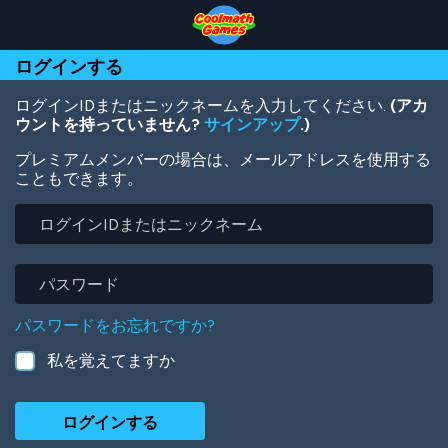
Skip
Skip
Skip
Skip
メ
to
to
to
to
イ
Top
Navigation
Main
Footer
ン
ログインする
of
Content
コ
Page
ン
テ
ログインIDまたはニックネームを入力してください.
(アカ
ン
ウントを持っていません?
サインアップ
.)
ツ
プレミアムメンバーの場合は、メールアドレスを使用する
に
こともできます。
移
動
ロ
グ
イ
ン
パ
ID
ス
ま
ワ
パスワードをお忘れですか?
た
ー
は
ド
私を覚えてますか
ニ
ッ
ク
ネ
ー