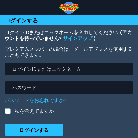
Skip
Skip
Skip
Skip
メ
to
to
to
to
イ
Top
Navigation
Main
Footer
ン
ログインする
of
Content
コ
Page
ン
テ
ログインIDまたはニックネームを入力してください.
(アカ
ン
ウントを持っていません?
サインアップ
.)
ツ
プレミアムメンバーの場合は、メールアドレスを使用する
に
こともできます。
移
動
ロ
グ
イ
ン
パ
ID
ス
ま
ワ
パスワードをお忘れですか?
た
ー
は
ド
私を覚えてますか
ニ
ッ
ク
ネ
ー