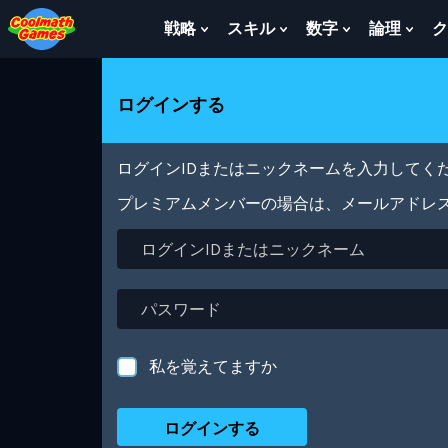
Skip
Skip
Skip
Skip
メ
to
to
to
to
イ
戦略
スキル
数字
論理
ク
Show
Show
Show
Sho
Top
Navigation
Main
Footer
ン
Submenu
Submenu
Submenu
Sub
of
Content
コ
For
For
For
For
Page
ン
戦
ス
数
論
ログインする
テ
略
キ
字
理
ン
ル
ツ
に
ログインIDまたはニックネームを入力してくだ
移
動
プレミアムメンバーの場合は、メールアドレ
ロ
グ
イ
ン
パ
ID
ス
ま
ワ
た
ー
私を覚えてますか
は
ド
ニ
ッ
ク
ネ