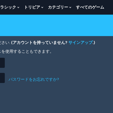
ラシック
トリビア
カテゴリー
すべてのゲーム
w
Show
Show
Show
menu
Submenu
Submenu
Submenu
For
For
For
ク
ト
カ
ラ
リ
テ
シ
ビ
ゴ
ッ
ア
リ
さい.
(アカウントを持っていません?
サインアップ
.)
ク
ー
スを使用することもできます。
パスワードをお忘れですか?