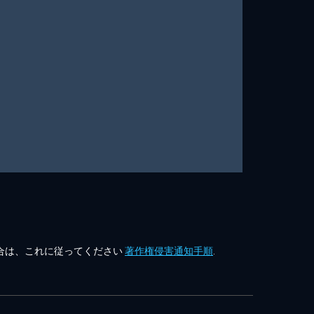
合は、これに従ってください
著作権侵害通知手順
.