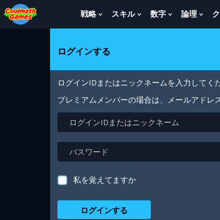
Skip
Skip
Skip
Skip
メ
to
to
to
to
イ
戦略
スキル
数字
論理
ク
Show
Show
Show
Sho
Top
Navigation
Main
Footer
ン
Submenu
Submenu
Submenu
Sub
of
Content
コ
For
For
For
For
Page
ン
戦
ス
数
論
ログインする
テ
略
キ
字
理
ン
ル
ツ
に
ログインIDまたはニックネームを入力してくだ
移
動
プレミアムメンバーの場合は、メールアドレ
ロ
グ
イ
ン
パ
ID
ス
ま
ワ
た
ー
私を覚えてますか
は
ド
ニ
ッ
ク
ネ