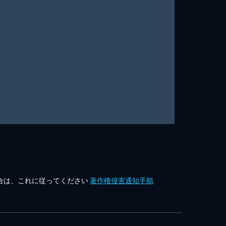
合は、これに従ってください
著作権侵害通知手順
.