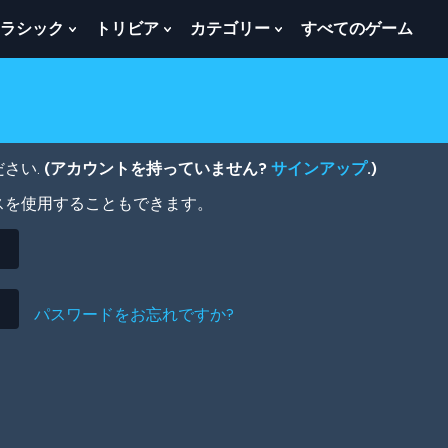
ラシック
トリビア
カテゴリー
すべてのゲーム
w
Show
Show
Show
menu
Submenu
Submenu
Submenu
For
For
For
ク
ト
カ
ラ
リ
テ
シ
ビ
ゴ
ッ
ア
リ
さい.
(アカウントを持っていません?
サインアップ
.)
ク
ー
スを使用することもできます。
パスワードをお忘れですか?