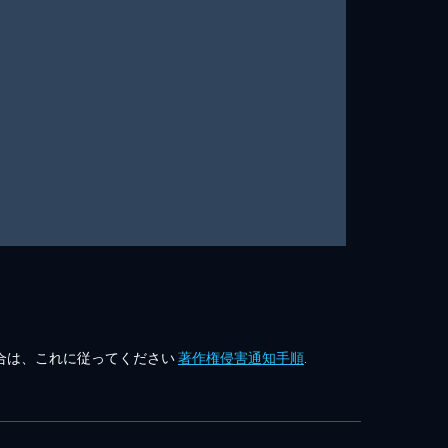
合は、これに従ってください
著作権侵害通知手順
.