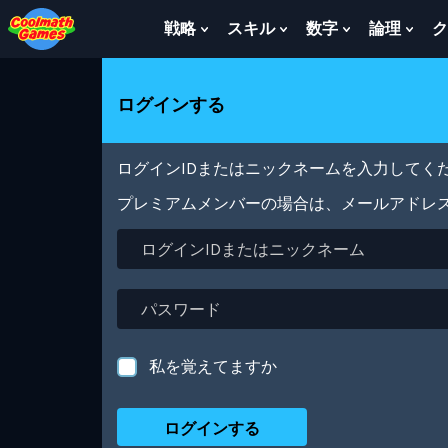
Skip
Skip
Skip
Skip
メ
to
to
to
to
イ
戦略
スキル
数字
論理
ク
Show
Show
Show
Sho
Top
Navigation
Main
Footer
ン
Submenu
Submenu
Submenu
Sub
of
Content
コ
For
For
For
For
Page
ン
戦
ス
数
論
ログインする
テ
略
キ
字
理
ン
ル
ツ
に
ログインIDまたはニックネームを入力してくだ
移
動
プレミアムメンバーの場合は、メールアドレ
ロ
グ
イ
ン
パ
ID
ス
ま
ワ
た
ー
私を覚えてますか
は
ド
ニ
ッ
ク
ネ