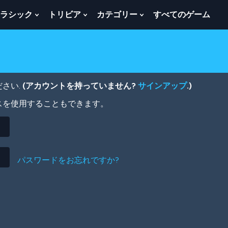
ラシック
トリビア
カテゴリー
すべてのゲーム
w
Show
Show
Show
menu
Submenu
Submenu
Submenu
For
For
For
ク
ト
カ
ラ
リ
テ
シ
ビ
ゴ
ッ
ア
リ
さい.
(アカウントを持っていません?
サインアップ
.)
ク
ー
スを使用することもできます。
パスワードをお忘れですか?