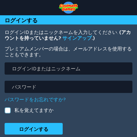
Skip
Skip
Skip
Skip
メ
to
to
to
to
イ
Top
Navigation
Main
Footer
ン
ログインする
of
Content
コ
Page
ン
テ
ログインIDまたはニックネームを入力してください.
(アカ
ン
ウントを持っていません?
サインアップ
.)
ツ
プレミアムメンバーの場合は、メールアドレスを使用する
に
こともできます。
移
動
ロ
グ
イ
ン
パ
ID
ス
ま
ワ
パスワードをお忘れですか?
た
ー
は
ド
私を覚えてますか
ニ
ッ
ク
ネ
ー